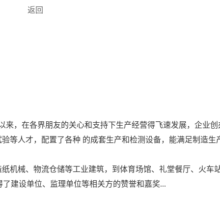
返回
以来，在各界朋友的关心和支持下生产经营得飞速发展，企业创
试验等人才，配置了各种 的成套生产和检测设备，能满足制造生
造纸机械、物流仓储等工业建筑，到体育场馆、礼堂餐厅、火车
建设单位、监理单位等相关方的赞誉和嘉奖...