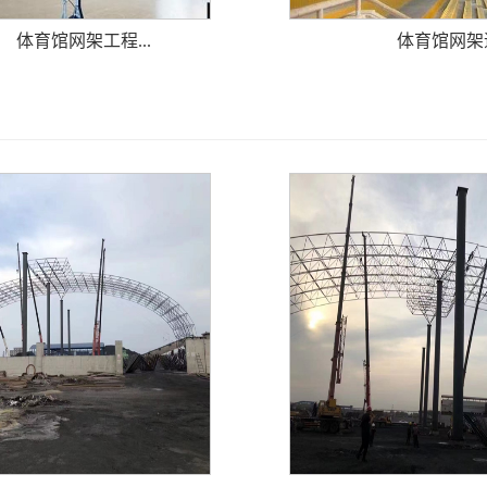
体育馆网架工程...
体育馆网架造