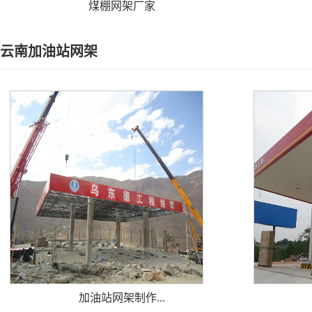
煤棚网架厂家
云南加油站网架
加油站网架制作...