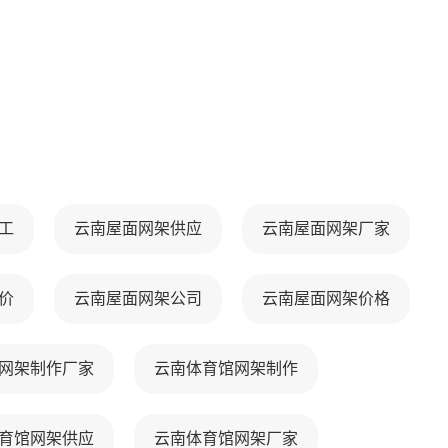
工
云南屋面网架供应
云南屋面网架厂家
价
云南屋面网架公司
云南屋面网架价格
网架制作厂家
云南体育馆网架制作
育馆网架供应
云南体育馆网架厂家