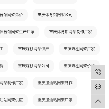
育馆网架造价
重庆体育馆网架公司
体育馆网架生产厂家
重庆体育馆网架制作厂家
工
重庆煤棚网架供应
重庆煤棚网架厂家
价
重庆煤棚网架公司
重庆煤棚网架价格
1
网架制作厂家
重庆加油站网架制作
油站网架供应
重庆加油站网架厂家