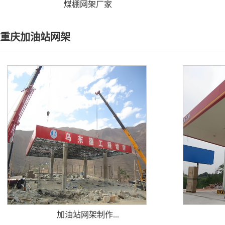
煤棚网架厂家
重庆加油站网架
加油站网架制作...