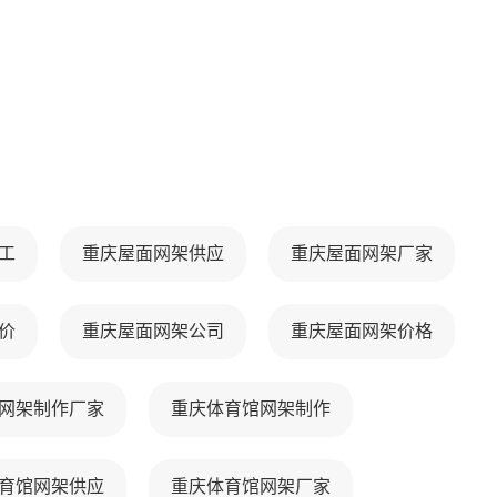
工
重庆屋面网架供应
重庆屋面网架厂家
价
重庆屋面网架公司
重庆屋面网架价格
网架制作厂家
重庆体育馆网架制作
育馆网架供应
重庆体育馆网架厂家