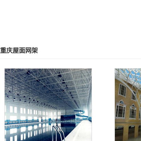
重庆屋面网架