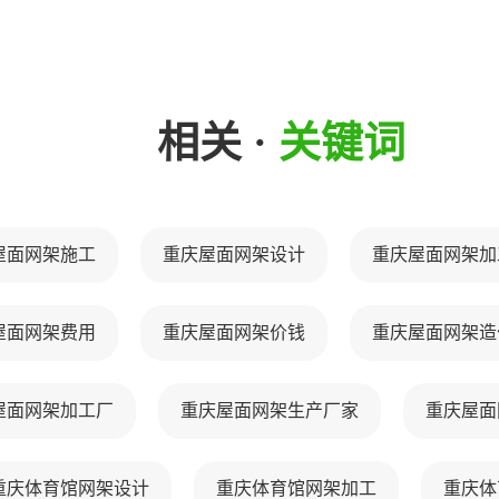
相关 ·
关键词
屋面网架施工
重庆屋面网架设计
重庆屋面网架加
屋面网架费用
重庆屋面网架价钱
重庆屋面网架造
屋面网架加工厂
重庆屋面网架生产厂家
重庆屋面
重庆体育馆网架设计
重庆体育馆网架加工
重庆体