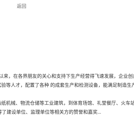
返回
以来，在各界朋友的关心和支持下生产经营得飞速发展，企业创
试验等人才，配置了各种 的成套生产和检测设备，能满足制造生
造纸机械、物流仓储等工业建筑，到体育场馆、礼堂餐厅、火车
建设单位、监理单位等相关方的赞誉和嘉奖...