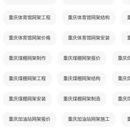
重庆体育馆网架工程
重庆体育馆网架结构
重庆体育馆网架价格
重庆体育馆网架安装
重庆煤棚网架制作
重庆煤棚网架报价
重庆
重庆煤棚网架工程
重庆煤棚网架结构
重庆
重庆煤棚网架安装
重庆煤棚网架制造
重庆
重庆加油站网架报价
重庆加油站网架施工