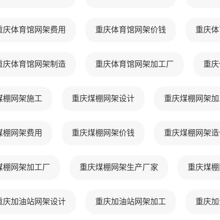
重庆体育馆网架费用
重庆体育馆网架价钱
重庆体
重庆体育馆网架制造
重庆体育馆网架加工厂
重庆
煤棚网架施工
重庆煤棚网架设计
重庆煤棚网架加
煤棚网架费用
重庆煤棚网架价钱
重庆煤棚网架造
煤棚网架加工厂
重庆煤棚网架生产厂家
重庆煤棚
重庆加油站网架设计
重庆加油站网架加工
重庆加