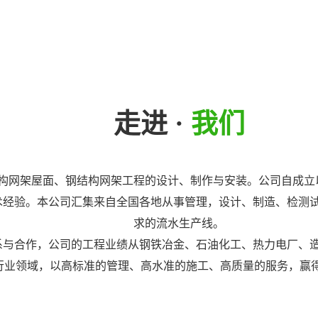
走进 ·
我们
构网架屋面、钢结构网架工程的设计、制作与安装。公司自成立
术经验。本公司汇集来自全国各地从事管理，设计、制造、检测
求的流水生产线。
系与合作，公司的工程业绩从钢铁冶金、石油化工、热力电厂、
业领域，以高标准的管理、高水准的施工、高质量的服务，赢得了