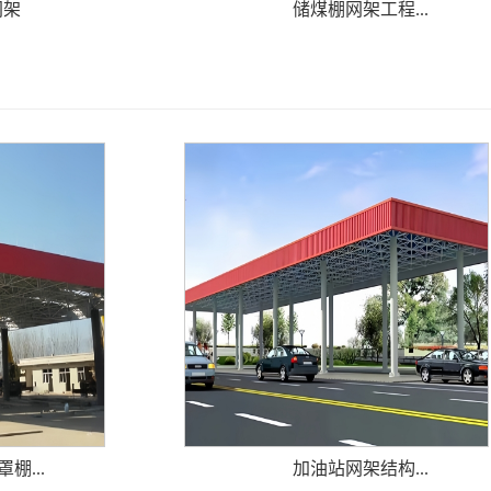
网架
储煤棚网架工程...
棚...
加油站网架结构...